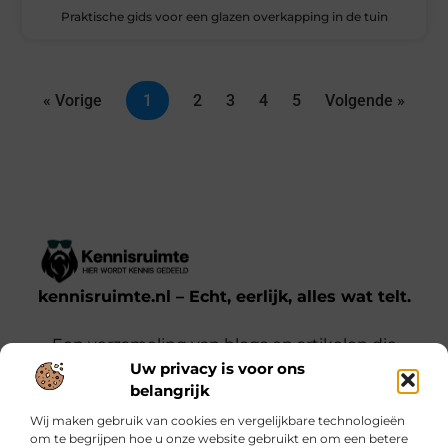
Praktische gids voor een glazen overkapping in de tuin
« Vorige
1
2
3
4
5
Volgende »
kennisruimte.nl – Echt, eerlijk, alles wat telt.
Een verzameling van blogs en artikelen die
Uw privacy is voor ons
een breed scala aan onderwerpen uit het
belangrijk
dagelijks leven behandelen.
Wij maken gebruik van cookies en vergelijkbare technologieën
om te begrijpen hoe u onze website gebruikt en om een betere
Onze informatie