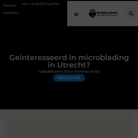
rgelijkingssite
Schenking aan een goed doel: waarom geven belangri
Nieuwe
artikelen
Geïnteresseerd in microblading
in Utrecht?
Gepubliceerd Door Kennisruimte
BEDRIJVEN