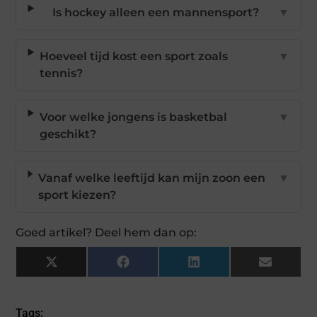
Is hockey alleen een mannensport?
▼
Hoeveel tijd kost een sport zoals
▼
tennis?
Voor welke jongens is basketbal
▼
geschikt?
Vanaf welke leeftijd kan mijn zoon een
▼
sport kiezen?
Goed artikel? Deel hem dan op:
X
Facebook
LinkedIn
Email
(Twitter)
Tags: