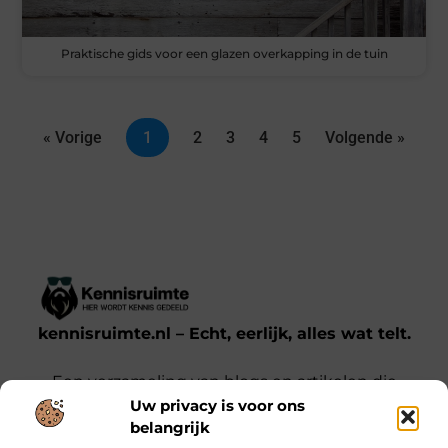
Praktische gids voor een glazen overkapping in de tuin
« Vorige
1
2
3
4
5
Volgende »
kennisruimte.nl – Echt, eerlijk, alles wat telt.
Een verzameling van blogs en artikelen die
Uw privacy is voor ons
een breed scala aan onderwerpen uit het
belangrijk
dagelijks leven behandelen.