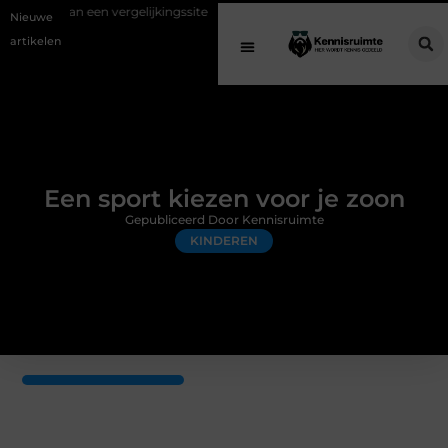
 vergelijkingssite
Schenking aan een goed doel: waarom geven belan
Nieuwe
artikelen
Een sport kiezen voor je zoon
Gepubliceerd Door Kennisruimte
KINDEREN