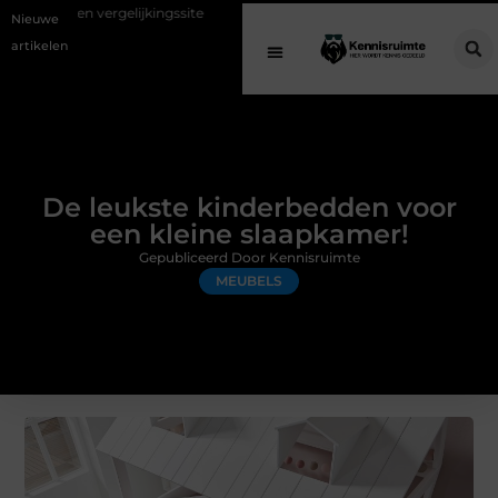
lijkingssite
Schenking aan een goed doel: waarom geven belangrijk i
Nieuwe
artikelen
De leukste kinderbedden voor
een kleine slaapkamer!
Gepubliceerd Door Kennisruimte
MEUBELS