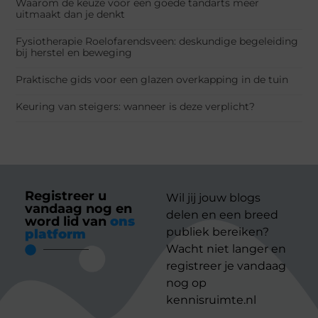
Waarom de keuze voor een goede tandarts meer
uitmaakt dan je denkt
Fysiotherapie Roelofarendsveen: deskundige begeleiding
bij herstel en beweging
Praktische gids voor een glazen overkapping in de tuin
Keuring van steigers: wanneer is deze verplicht?
Registreer u
Wil jij jouw blogs
vandaag nog en
delen en een breed
word lid van
ons
publiek bereiken?
platform
Wacht niet langer en
registreer je vandaag
nog op
kennisruimte.nl