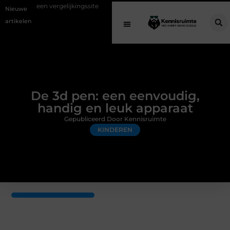
ergelijkingssite
Schenking aan een goed doel: waarom geven belangri
Nieuwe
artikelen
De 3d pen: een eenvoudig,
handig en leuk apparaat
Gepubliceerd Door Kennisruimte
KINDEREN