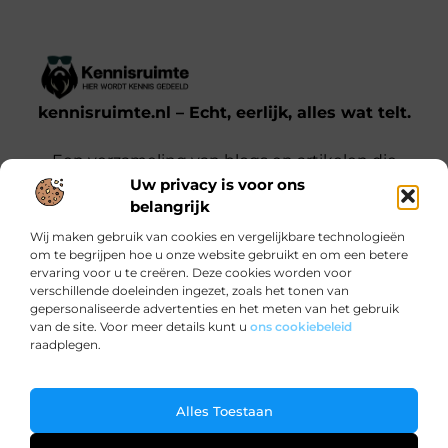
kennisruimte.nl – Echt, eerlijk, alles wat telt.
Een verzameling van blogs en artikelen die
Uw privacy is voor ons
een breed scala aan onderwerpen uit het
belangrijk
dagelijks leven behandelen.
Wij maken gebruik van cookies en vergelijkbare technologieën
om te begrijpen hoe u onze website gebruikt en om een betere
Onze informatie
ervaring voor u te creëren. Deze cookies worden voor
verschillende doeleinden ingezet, zoals het tonen van
Kwalitatieve backlinks: waarom jij ze nodig hebt voor SEO-succes
Verdien Geld met je Website: Zo Doe Je Dat Slim en Effectief
gepersonaliseerde advertenties en het meten van het gebruik
Bericht categorie
van de site. Voor meer details kunt u
ons cookiebeleid
raadplegen.
Ga Naar Bo
Alles Toestaan