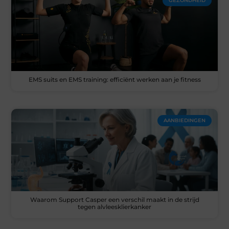
GEZONDHEID
EMS suits en EMS training: efficiënt werken aan je fitness
AANBIEDINGEN
Waarom Support Casper een verschil maakt in de strijd
tegen alvleesklierkanker