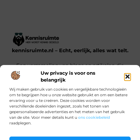
kennisruimte.nl – Echt, eerlijk, alles wat telt.
Een verzameling van blogs en artikelen die
Uw privacy is voor ons
een breed scala aan onderwerpen uit het
belangrijk
dagelijks leven behandelen.
Wij maken gebruik van cookies en vergelijkbare technologieën
om te begrijpen hoe u onze website gebruikt en om een betere
Onze informatie
ervaring voor u te creëren. Deze cookies worden voor
verschillende doeleinden ingezet, zoals het tonen van
Kwalitatieve backlinks: waarom jij ze nodig hebt voor SEO-succes
Verdien Geld met je Website: Zo Doe Je Dat Slim en Effectief
gepersonaliseerde advertenties en het meten van het gebruik
Bericht categorie
van de site. Voor meer details kunt u
ons cookiebeleid
raadplegen.