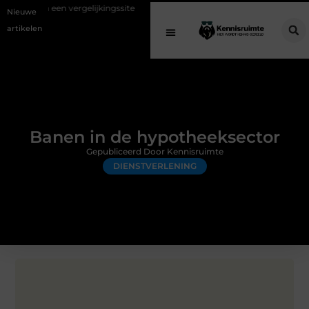
 vergelijkingssite
Schenking aan een goed doel: waarom geven belang
Nieuwe
artikelen
Banen in de hypotheeksector
Gepubliceerd Door Kennisruimte
DIENSTVERLENING