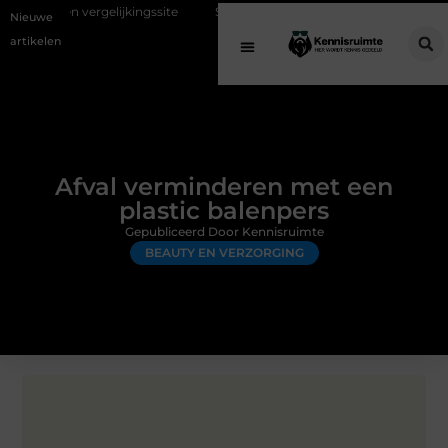
lijkingssite
Schenking aan een goed doel: waarom geven belangrijk i
Nieuwe
artikelen
Afval verminderen met een
plastic balenpers
Gepubliceerd Door Kennisruimte
BEAUTY EN VERZORGING