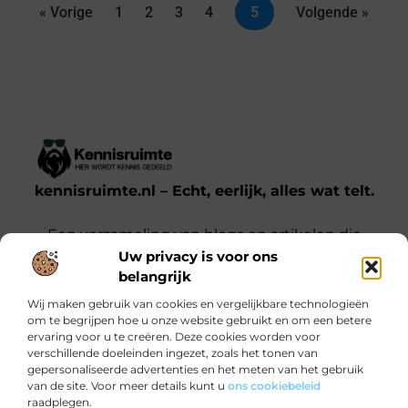
« Vorige
1
2
3
4
5
Volgende »
kennisruimte.nl – Echt, eerlijk, alles wat telt.
Een verzameling van blogs en artikelen die
Uw privacy is voor ons
een breed scala aan onderwerpen uit het
belangrijk
dagelijks leven behandelen.
Wij maken gebruik van cookies en vergelijkbare technologieën
om te begrijpen hoe u onze website gebruikt en om een betere
Onze informatie
ervaring voor u te creëren. Deze cookies worden voor
verschillende doeleinden ingezet, zoals het tonen van
Kwalitatieve backlinks: waarom jij ze nodig hebt voor SEO-succes
Verdien Geld met je Website: Zo Doe Je Dat Slim en Effectief
gepersonaliseerde advertenties en het meten van het gebruik
Bericht categorie
van de site. Voor meer details kunt u
ons cookiebeleid
raadplegen.