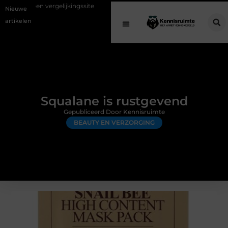
elijkingssite
Schenking aan een goed doel: waarom geven belangrijk 
Nieuwe
artikelen
Squalane is rustgevend
Gepubliceerd Door Kennisruimte
BEAUTY EN VERZORGING