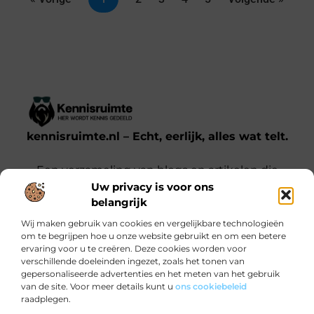
kennisruimte.nl – Echt, eerlijk, alles wat telt.
Een verzameling van blogs en artikelen die
Uw privacy is voor ons
een breed scala aan onderwerpen uit het
belangrijk
dagelijks leven behandelen.
Wij maken gebruik van cookies en vergelijkbare technologieën
om te begrijpen hoe u onze website gebruikt en om een betere
Onze informatie
ervaring voor u te creëren. Deze cookies worden voor
verschillende doeleinden ingezet, zoals het tonen van
Kwalitatieve backlinks: waarom jij ze nodig hebt voor SEO-succes
Verdien Geld met je Website: Zo Doe Je Dat Slim en Effectief
gepersonaliseerde advertenties en het meten van het gebruik
Bericht categorie
van de site. Voor meer details kunt u
ons cookiebeleid
raadplegen.