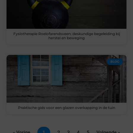
Fysiotherapie Roelofarendsveen: deskundige begeleiding bij
herstel en beweging
BLOG
Praktische gids voor een glazen overkapping in de tuin
« Vorige
1
2
3
4
5
Volgende »