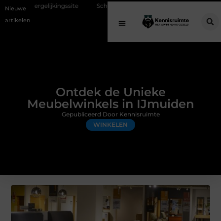
ngssite
Schenking aan een goed doel: waarom geven belangrijk is en 
Nieuwe
artikelen
Ontdek de Unieke
Meubelwinkels in IJmuiden
Gepubliceerd Door Kennisruimte
WINKELEN