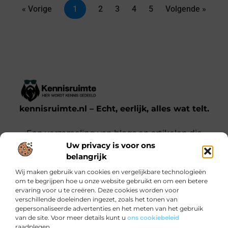
« Vorige
1
2
3
4
5
Volgende »
kennisruimte.nl – Echt, eerlijk, alles wat telt.
Een verzameling van blogs en artikelen die
Uw privacy is voor ons
een breed scala aan onderwerpen uit het
belangrijk
dagelijks leven behandelen.
Wij maken gebruik van cookies en vergelijkbare technologieën
om te begrijpen hoe u onze website gebruikt en om een betere
Onze informatie
ervaring voor u te creëren. Deze cookies worden voor
verschillende doeleinden ingezet, zoals het tonen van
Kwalitatieve backlinks: waarom jij ze nodig hebt voor SEO-succes
Verdien Geld met je Website: Zo Doe Je Dat Slim en Effectief
gepersonaliseerde advertenties en het meten van het gebruik
Bericht categorie
van de site. Voor meer details kunt u
ons cookiebeleid
raadplegen.