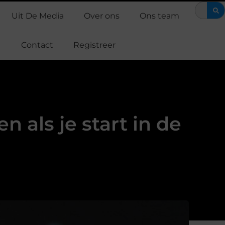
EMS training: efficiënt werken aan je fitness
Waarom Support Casp
Uit De Media
Over ons
Ons team
Contact
Registreer
 als je start in de