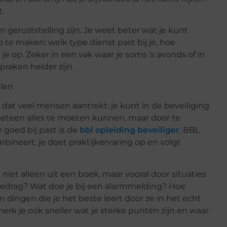
t.
n geruststelling zijn. Je weet beter wat je kunt
te maken: welk type dienst past bij je, hoe
je op. Zeker in een vak waar je soms ’s avonds of in
raken helder zijn.
alen
dat veel mensen aantrekt: je kunt in de beveiliging
 meteen alles te moeten kunnen, maar door te
r goed bij past is de
bbl opleiding beveiliger
. BBL
bineert: je doet praktijkervaring op en volgt
k niet alleen uit een boek, maar vooral door situaties
edrag? Wat doe je bij een alarmmelding? Hoe
jn dingen die je het beste leert door ze in het echt
rk je ook sneller wat je sterke punten zijn en waar