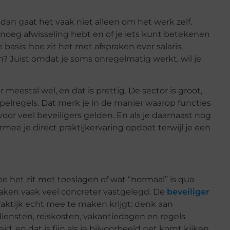
 dan gaat het vaak niet alleen om het werk zelf.
e genoeg afwisseling hebt en of je iets kunt betekenen
basis: hoe zit het met afspraken over salaris,
? Juist omdat je soms onregelmatig werkt, wil je
 meestal wel, en dat is prettig. De sector is groot,
spelregels. Dat merk je in de manier waarop functies
oor veel beveiligers gelden. En als je daarnaast nog
armee je direct praktijkervaring opdoet terwijl je een
oe het zit met toeslagen of wat “normaal” is qua
spraken vaak veel concreter vastgelegd. De
beveiliger
raktijk echt mee te maken krijgt: denk aan
iensten, reiskosten, vakantiedagen en regels
d, en dat is fijn als je bijvoorbeeld net komt kijken