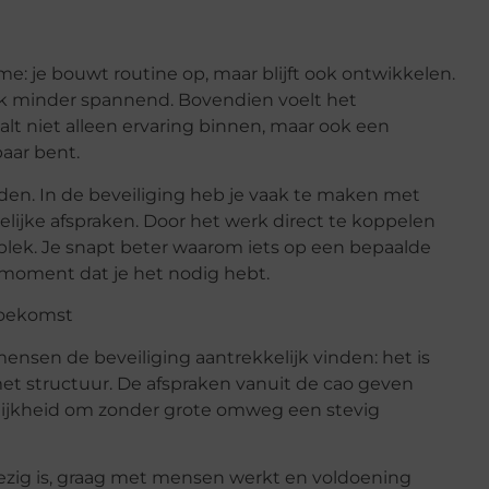
me: je bouwt routine op, maar blijft ook ontwikkelen.
ak minder spannend. Bovendien voelt het
lt niet alleen ervaring binnen, maar ook een
aar bent.
inden. In de beveiliging heb je vaak te maken met
ijke afspraken. Door het werk direct te koppelen
n plek. Je snapt beter waarom iets op een bepaalde
 moment dat je het nodig hebt.
 toekomst
l mensen de beveiliging aantrekkelijk vinden: het is
et structuur. De afspraken vanuit de cao geven
lijkheid om zonder grote omweg een stevig
bezig is, graag met mensen werkt en voldoening