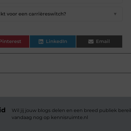
ikt voor een carrièreswitch?
▼
Pinterest
LinkedIn
Email
id
Wil jij jouw blogs delen en een breed publiek berei
vandaag nog op kennisruimte.nl