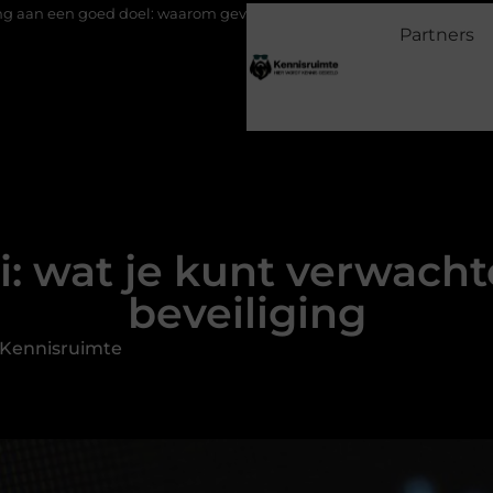
el: waarom geven belangrijk is en hoe het werkt
EMS suits en 
Partners
: wat je kunt verwachten
beveiliging
 Kennisruimte