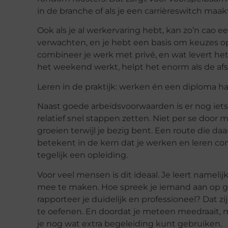
in de branche of als je een carrièreswitch maak
Ook als je al werkervaring hebt, kan zo’n cao ee
verwachten, en je hebt een basis om keuzes op 
combineer je werk met privé, en wat levert het 
het weekend werkt, helpt het enorm als de afsp
Leren in de praktijk: werken én een diploma h
Naast goede arbeidsvoorwaarden is er nog iets 
relatief snel stappen zetten. Niet per se door
groeien terwijl je bezig bent. Een route die daa
betekent in de kern dat je werken en leren com
tegelijk een opleiding.
Voor veel mensen is dit ideaal. Je leert namelij
mee te maken. Hoe spreek je iemand aan op g
rapporteer je duidelijk en professioneel? Dat zi
te oefenen. En doordat je meteen meedraait, me
je nog wat extra begeleiding kunt gebruiken.