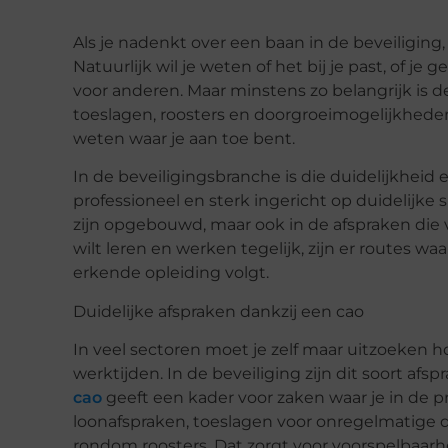
Als je nadenkt over een baan in de beveiliging,
Natuurlijk wil je weten of het bij je past, of j
voor anderen. Maar minstens zo belangrijk is de 
toeslagen, roosters en doorgroeimogelijkheden
weten waar je aan toe bent.
In de beveiligingsbranche is die duidelijkheid er
professioneel en sterk ingericht op duidelijke 
zijn opgebouwd, maar ook in de afspraken die v
wilt leren en werken tegelijk, zijn er routes wa
erkende opleiding volgt.
Duidelijke afspraken dankzij een cao
In veel sectoren moet je zelf maar uitzoeken h
werktijden. In de beveiliging zijn dit soort af
cao
geeft een kader voor zaken waar je in de p
loonafspraken, toeslagen voor onregelmatige d
rondom roosters. Dat zorgt voor voorspelbaarhei