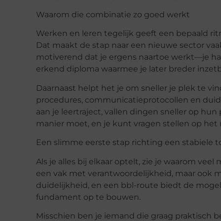
Waarom die combinatie zo goed werkt
Werken en leren tegelijk geeft een bepaald rit
Dat maakt de stap naar een nieuwe sector va
motiverend dat je ergens naartoe werkt—je haa
erkend diploma waarmee je later breder inzetb
Daarnaast helpt het je om sneller je plek te v
procedures, communicatieprotocollen en duidel
aan je leertraject, vallen dingen sneller op hu
manier moet, en je kunt vragen stellen op het
Een slimme eerste stap richting een stabiele
Als je alles bij elkaar optelt, zie je waarom vee
een vak met verantwoordelijkheid, maar ook m
duidelijkheid, en een
bbl
-route biedt de moge
fundament op te bouwen.
Misschien ben je iemand die graag praktisch 