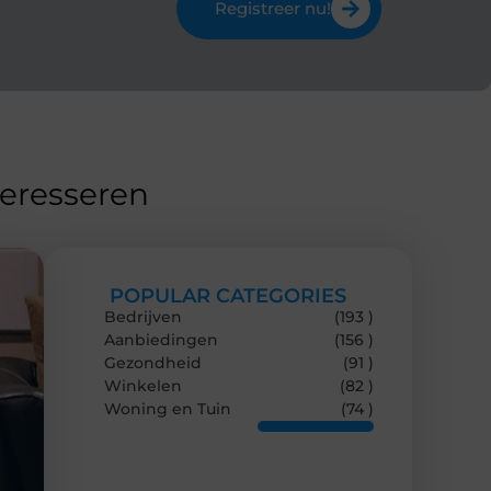
Registreer nu!
teresseren
POPULAR CATEGORIES
Bedrijven
(193 )
Aanbiedingen
(156 )
Gezondheid
(91 )
Winkelen
(82 )
Woning en Tuin
(74 )