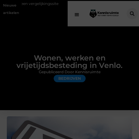
elijkingssite
Schenking aan een goed doel: waarom geven belangrijk 
Nieuwe
artikelen
Wonen, werken en
vrijetijdsbesteding in Venlo.
Gepubliceerd Door Kennisruimte
BEDRIJVEN