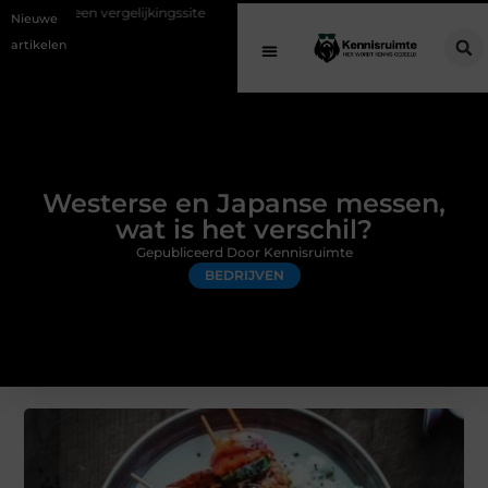
ijkingssite
Schenking aan een goed doel: waarom geven belangrijk i
Nieuwe
artikelen
Westerse en Japanse messen,
wat is het verschil?
Gepubliceerd Door Kennisruimte
BEDRIJVEN