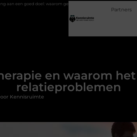
el: waarom geven belangrijk is en hoe het werkt
EMS suits en E
Partners
therapie en waarom het
relatieproblemen
oor Kennisruimte