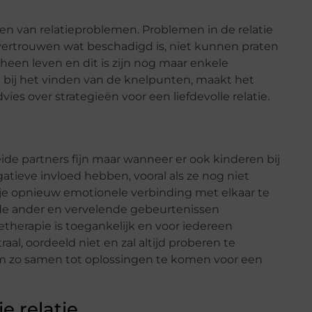
sen van relatieproblemen. Problemen in de relatie
vertrouwen wat beschadigd is, niet kunnen praten
 heen leven en dit is zijn nog maar enkele
 bij het vinden van de knelpunten, maakt het
es over strategieën voor een liefdevolle relatie.
ide partners fijn maar wanneer er ook kinderen bij
atieve invloed hebben, vooral als ze nog niet
er je opnieuw emotionele verbinding met elkaar te
r de ander en vervelende gebeurtenissen
therapie is toegankelijk en voor iedereen
raal, oordeeld niet en zal altijd proberen te
m zo samen tot oplossingen te komen voor een
e relatie