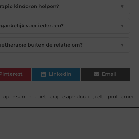
erapie kinderen helpen?
▼
oegankelijk voor iedereen?
▼
ietherapie buiten de relatie om?
▼
Pinterest
LinkedIn
Email
n oplossen
,
relatietherapie apeldoorn
,
reltieproblemen