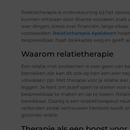
Relatietherapie is ondersteuning bij het oplos
kunnen ontstaan door diverse oorzaken zoals 
over dingen, stress over financiën, langs elkaar
voorbeelden.
Relatietherapie Apeldoorn
helpt
bespreekbaar, haalt blokkades weg en geeft advi
Waarom relatietherapie
Een relatie met problemen is voor geen van be
betrokken zijn kan dit ook op hen een zeer neg
volwassen zijn. Met therapie voor je relatie le
leggen. Je leert om jezelf open te stellen voo
bespreekbaar te maken en op te lossen. Relatie
bereikbaar. Daarbij is een relatietherapeut neut
verbinden zodat vertrouwen hersteld wordt o
gezonde relatie.
Therapie als een boost voor j