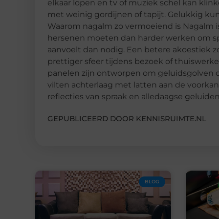
elkaar lopen en tv of muziek schel kan kli
met weinig gordijnen of tapijt. Gelukkig k
Waarom nagalm zo vermoeiend is Nagalm is 
hersenen moeten dan harder werken om sp
aanvoelt dan nodig. Een betere akoestiek z
prettiger sfeer tijdens bezoek of thuiswer
panelen zijn ontworpen om geluidsgolven de
vilten achterlaag met latten aan de voorkan
reflecties van spraak en alledaagse geluiden
GEPUBLICEERD DOOR KENNISRUIMTE.NL
BLOG