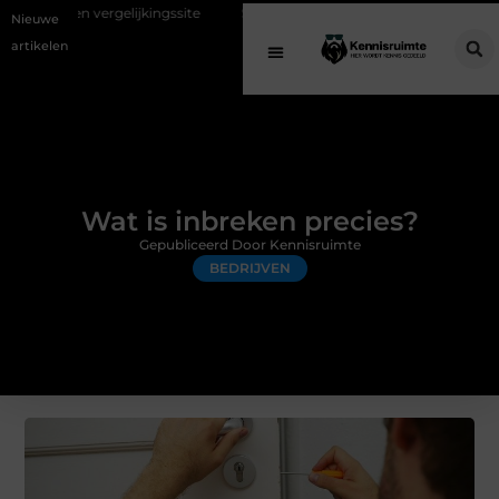
lijkingssite
Schenking aan een goed doel: waarom geven belangrijk i
Nieuwe
artikelen
Wat is inbreken precies?
Gepubliceerd Door Kennisruimte
BEDRIJVEN