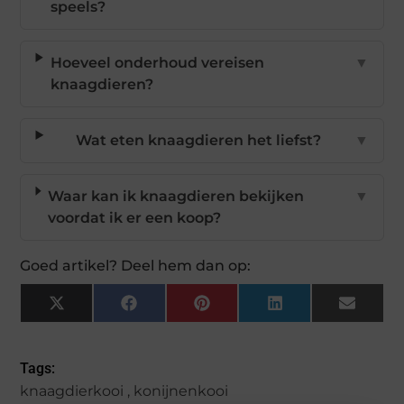
speels?
Hoeveel onderhoud vereisen
▼
knaagdieren?
Wat eten knaagdieren het liefst?
▼
Waar kan ik knaagdieren bekijken
▼
voordat ik er een koop?
Goed artikel? Deel hem dan op:
X
Facebook
Pinterest
LinkedIn
Email
(Twitter)
Tags:
knaagdierkooi
,
konijnenkooi