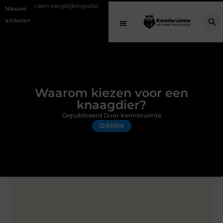
ergelijkingssite
Schenking aan een goed doel: waarom geven belangri
Nieuwe
artikelen
Waarom kiezen voor een
knaagdier?
Gepubliceerd Door Kennisruimte
DIEREN