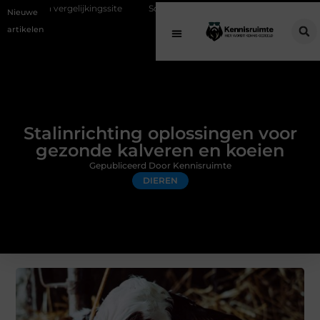
jkingssite
Schenking aan een goed doel: waarom geven belangrijk is 
Nieuwe
artikelen
Stalinrichting oplossingen voor
gezonde kalveren en koeien
Gepubliceerd Door Kennisruimte
DIEREN