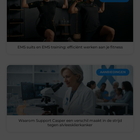
EMS suits en EMS training: efficiënt werken aan je fitness
AANBIEDINGEN
Waarom Support Casper een verschil maakt in de strijd
tegen alvleesklierkanker