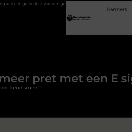
oel: waarom geven belangrijk is en hoe het werkt
EMS suits en 
Partners
 meer pret met een E si
oor Kennisruimte