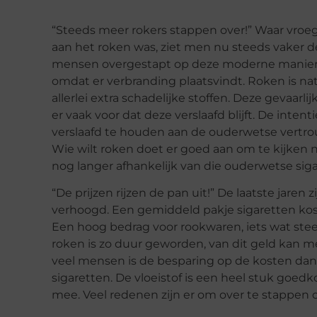
“Steeds meer rokers stappen over!” Waar vroe
aan het roken was, ziet men nu steeds vaker de 
mensen overgestapt op deze moderne manier va
omdat er verbranding plaatsvindt. Roken is natu
allerlei extra schadelijke stoffen. Deze gevaarl
er vaak voor dat deze verslaafd blijft. De inte
verslaafd te houden aan de ouderwetse vertrou
Wie wilt roken doet er goed aan om te kijken n
nog langer afhankelijk van die ouderwetse sig
“De prijzen rijzen de pan uit!” De laatste jaren 
verhoogd. Een gemiddeld pakje sigaretten kost 
Een hoog bedrag voor rookwaren, iets wat st
roken is zo duur geworden, van dit geld kan me
veel mensen is de besparing op de kosten da
sigaretten. De vloeistof is een heel stuk goe
mee. Veel redenen zijn er om over te stappen o