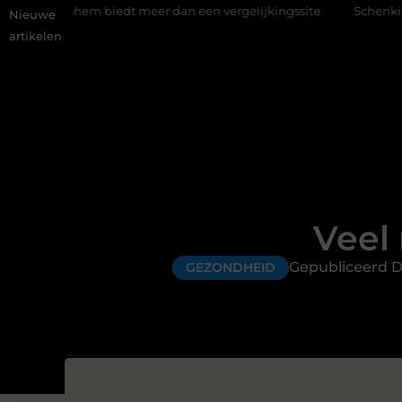
biedt meer dan een vergelijkingssite
Schenking aan een goed d
Nieuwe
artikelen
Veel
Gepubliceerd D
GEZONDHEID