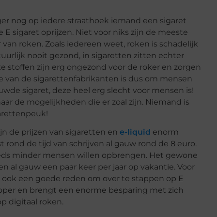
ger nog op iedere straathoek iemand een sigaret
E sigaret oprijzen. Niet voor niks zijn de meeste
n roken. Zoals iedereen weet, roken is schadelijk
urlijk nooit gezond, in sigaretten zitten echter
ijke stoffen zijn erg ongezond voor de roker en zorgen
ntie van de sigarettenfabrikanten is dus om mensen
wde sigaret, deze heel erg slecht voor mensen is!
aar de mogelijkheden die er zoal zijn. Niemand is
arettenpeuk!
zijn de prijzen van sigaretten en
e-liquid
enorm
rond de tijd van schrijven al gauw rond de 8 euro.
eeds minder mensen willen opbrengen. Het gewone
n al gauw een paar keer per jaar op vakantie. Voor
n ook een goede reden om over te stappen op E
dkoper en brengt een enorme besparing met zich
p digitaal roken.