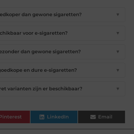
oedkoper dan gewone sigaretten?
▼
chikbaar voor e-sigaretten?
▼
 gezonder dan gewone sigaretten?
▼
 goedkope en dure e-sigaretten?
▼
ret varianten zijn er beschikbaar?
▼
Pinterest
LinkedIn
Email