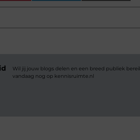
id
Wil jij jouw blogs delen en een breed publiek berei
vandaag nog op kennisruimte.nl