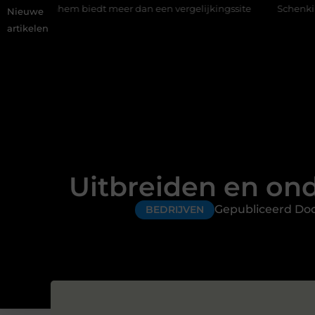
biedt meer dan een vergelijkingssite
Schenking aan een goed d
Nieuwe
artikelen
Uitbreiden en on
Gepubliceerd Do
BEDRIJVEN