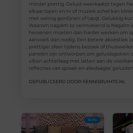
minder prettig. Geluid weerkaatst tegen h
elkaar lopen en tv of muziek schel kan kli
met weinig gordijnen of tapijt. Gelukkig k
Waarom nagalm zo vermoeiend is Nagalm is 
hersenen moeten dan harder werken om sp
aanvoelt dan nodig. Een betere akoestiek z
prettiger sfeer tijdens bezoek of thuiswer
panelen zijn ontworpen om geluidsgolven de
vilten achterlaag met latten aan de voorkan
reflecties van spraak en alledaagse geluiden
GEPUBLICEERD DOOR KENNISRUIMTE.NL
BLOG