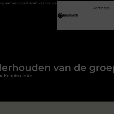
oel: waarom geven belangrijk is en hoe het werkt
EMS suits en 
Partners
derhouden van de gro
or Kennisruimte