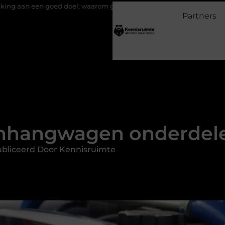
 doel: waarom geven belangrijk is en hoe het werkt
EMS suits e
Partners
anhangwagen onderdele
bliceerd Door Kennisruimte