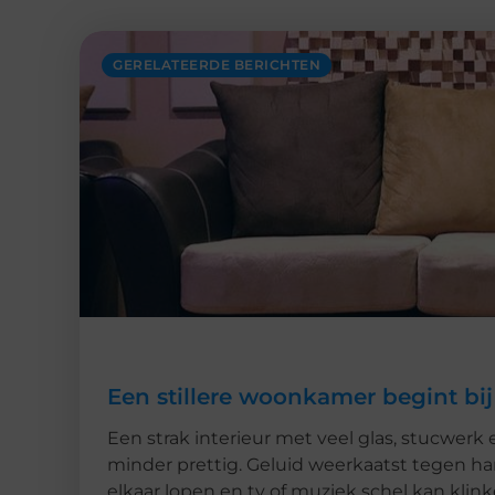
GERELATEERDE BERICHTEN
Een stillere woonkamer begint bij
Een strak interieur met veel glas, stucwerk 
minder prettig. Geluid weerkaatst tegen h
elkaar lopen en tv of muziek schel kan kli