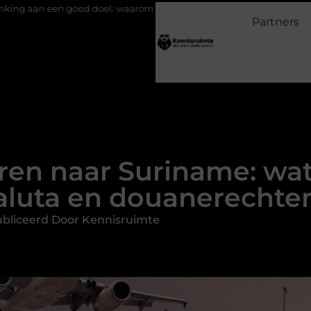
oel: waarom geven belangrijk is en hoe het werkt
EMS suits en 
Partners
ren naar Suriname: wat 
aluta en douanerechte
bliceerd Door Kennisruimte