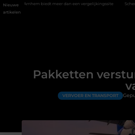
biedt meer dan een vergelijkingssite
Schenking aan een goed d
Nieuwe
artikelen
Pakketten verstu
v
Gepu
VERVOER EN TRANSPORT