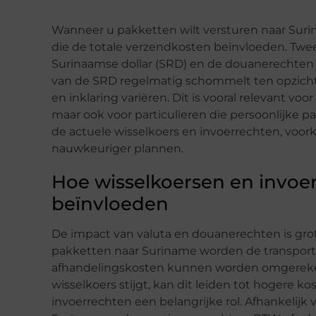
Wanneer u pakketten wilt versturen naar Surin
die de totale verzendkosten beïnvloeden. Twee
Surinaamse dollar (SRD) en de douanerechten d
van de SRD regelmatig schommelt ten opzicht
en inklaring variëren. Dit is vooral relevant v
maar ook voor particulieren die persoonlijke pa
de actuele wisselkoers en invoerrechten, voo
nauwkeuriger plannen.
Hoe wisselkoersen en invoe
beïnvloeden
De impact van valuta en douanerechten is gro
pakketten naar Suriname worden de transportk
afhandelingskosten kunnen worden omgereken
wisselkoers stijgt, kan dit leiden tot hogere k
invoerrechten een belangrijke rol. Afhankelij