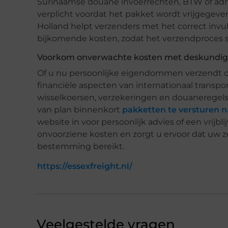
Surinaamse douane invoerrechten, BTW of admi
verplicht voordat het pakket wordt vrijgegeven.
Holland helpt verzenders met het correct in
bijkomende kosten, zodat het verzendproces s
Voorkom onverwachte kosten met deskundig
Of u nu persoonlijke eigendommen verzendt o
financiële aspecten van internationaal transpor
wisselkoersen, verzekeringen en douaneregels 
van plan binnenkort
pakketten te versturen 
website in voor persoonlijk advies of een vrijb
onvoorziene kosten en zorgt u ervoor dat uw ze
bestemming bereikt.
https://essexfreight.nl/
Veelgestelde vragen