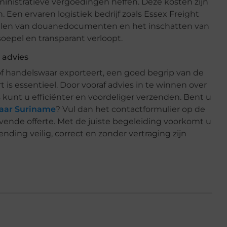
nistratieve vergoedingen heffen. Deze kosten zijn
 Een ervaren logistiek bedrijf zoals Essex Freight
vullen van douanedocumenten en het inschatten van
oepel en transparant verloopt.
 advies
f handelswaar exporteert, een goed begrip van de
t is essentieel. Door vooraf advies in te winnen over
kunt u efficiënter en voordeliger verzenden. Bent u
naar Suriname
? Vul dan het contactformulier op de
lijvende offerte. Met de juiste begeleiding voorkomt u
nding veilig, correct en zonder vertraging zijn