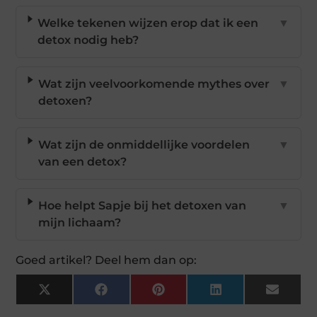
Welke tekenen wijzen erop dat ik een
▼
detox nodig heb?
Wat zijn veelvoorkomende mythes over
▼
detoxen?
Wat zijn de onmiddellijke voordelen
▼
van een detox?
Hoe helpt Sapje bij het detoxen van
▼
mijn lichaam?
Goed artikel? Deel hem dan op:
X
Facebook
Pinterest
LinkedIn
Email
(Twitter)