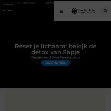
ouwen
Pizzasteen voor barbecue: optimaal pizza bakken op een Bast
Nieuwe
artikelen
Reset je lichaam: bekijk de
detox van Sapje
Gepubliceerd Door Kennisruimte
GEZONDHEID