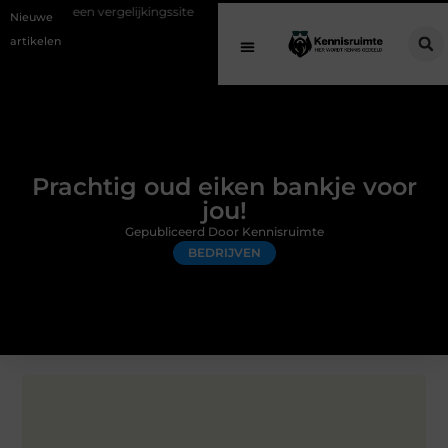
rgelijkingssite
Schenking aan een goed doel: waarom geven belangrij
Nieuwe
artikelen
Prachtig oud eiken bankje voor
jou!
Gepubliceerd Door Kennisruimte
BEDRIJVEN