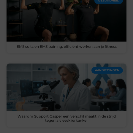
GEZONDHEID
EMS suits en EMS training: efficiënt werken aan je fitness
AANBIEDINGEN
Waarom Support Casper een verschil maakt in de strijd
tegen alvleesklierkanker