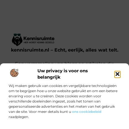
kennisruimte.nl – Echt, eerlijk, alles wat telt.
Een verzameling van blogs en artikelen die
Uw privacy is voor ons
een breed scala aan onderwerpen uit het
belangrijk
dagelijks leven behandelen.
Wij maken gebruik van cookies en vergelijkbare technologieën
om te begrijpen hoe u onze website gebruikt en om een betere
Onze informatie
ervaring voor u te creëren. Deze cookies worden voor
verschillende doeleinden ingezet, zoals het tonen van
Kwalitatieve backlinks: waarom jij ze nodig hebt voor SEO-succes
Verdien Geld met je Website: Zo Doe Je Dat Slim en Effectief
gepersonaliseerde advertenties en het meten van het gebruik
Bericht categorie
van de site. Voor meer details kunt u
ons cookiebeleid
raadplegen.