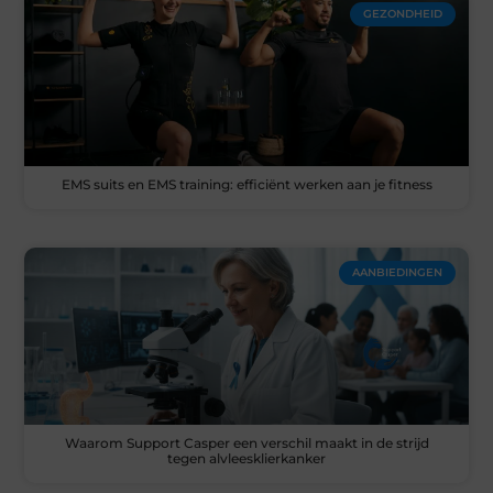
GEZONDHEID
EMS suits en EMS training: efficiënt werken aan je fitness
AANBIEDINGEN
Waarom Support Casper een verschil maakt in de strijd
tegen alvleesklierkanker