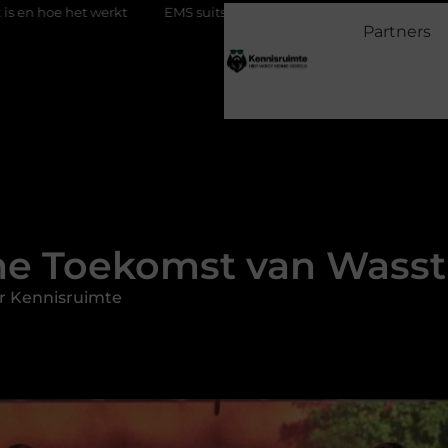
kt
EMS suits en EMS training: efficiënt werken aan je fitness
Partners
e Toekomst van Wasstra
r Kennisruimte