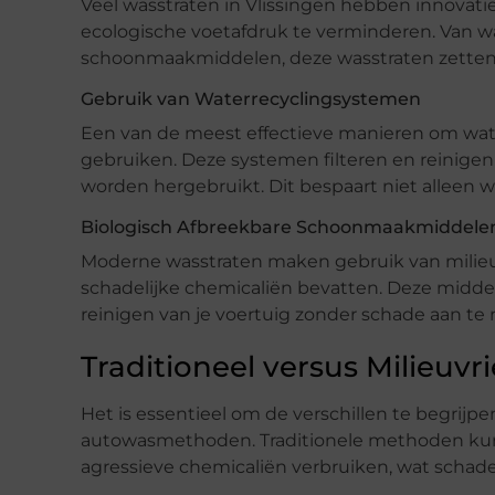
Veel wasstraten in Vlissingen hebben innov
ecologische voetafdruk te verminderen. Van w
schoonmaakmiddelen, deze wasstraten zetten 
Gebruik van Waterrecyclingsystemen
Een van de meest effectieve manieren om wate
gebruiken. Deze systemen filteren en reinige
worden hergebruikt. Dit bespaart niet alleen w
Biologisch Afbreekbare Schoonmaakmiddele
Moderne wasstraten maken gebruik van milie
schadelijke chemicaliën bevatten. Deze middelen
reinigen van je voertuig zonder schade aan te 
Traditioneel versus Milieuv
Het is essentieel om de verschillen te begrijpe
autowasmethoden. Traditionele methoden kun
agressieve chemicaliën verbruiken, wat schadeli