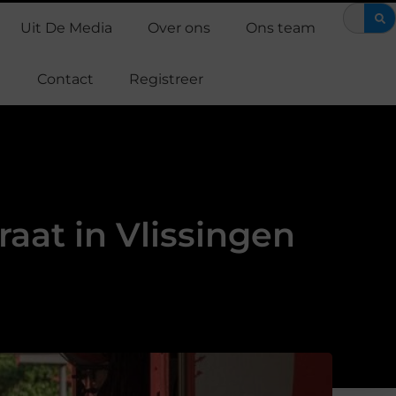
Waarom Support Casper een verschil maakt in de strijd tegen alvle
Uit De Media
Over ons
Ons team
Contact
Registreer
at in Vlissingen