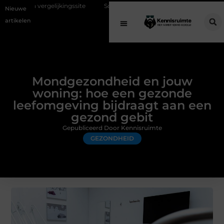
jkingssite
Schenking aan een goed doel: waarom geven belangrijk is 
Nieuwe
artikelen
Mondgezondheid en jouw
woning: hoe een gezonde
leefomgeving bijdraagt aan een
gezond gebit
Gepubliceerd Door Kennisruimte
GEZONDHEID