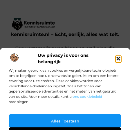
kennisruimte.nl – Echt, eerlijk, alles wat telt.
Een verzameling van blogs en artikelen die
Uw privacy is voor ons
een breed scala aan onderwerpen uit het
belangrijk
dagelijks leven behandelen.
Wij maken gebruik van cookies en vergelijkbare technologieën
om te begrijpen hoe u onze website gebruikt en om een betere
Onze informatie
ervaring voor u te creëren. Deze cookies worden voor
verschillende doeleinden ingezet, zoals het tonen van
Kwalitatieve backlinks: waarom jij ze nodig hebt voor SEO-succes
Verdien Geld met je Website: Zo Doe Je Dat Slim en Effectief
gepersonaliseerde advertenties en het meten van het gebruik
Bericht categorie
van de site. Voor meer details kunt u
ons cookiebeleid
raadplegen.
Ga Naar Bo
Alles Toestaan