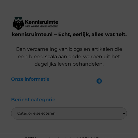
kennisruimte.nl – Echt, eerlijk, alles wat telt.
Een verzameling van blogs en artikelen die
een breed scala aan onderwerpen uit het
dagelijks leven behandelen.
Onze informatie
Kwalitatieve backlinks: waarom jij ze nodig hebt voor SEO-succes
Verdien Geld met je Website: Zo Doe Je Dat Slim en Effectief
Bericht categorie