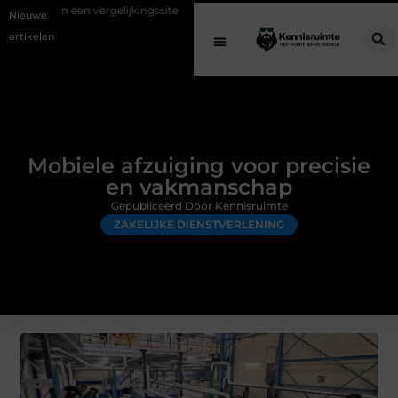
 vergelijkingssite
Schenking aan een goed doel: waarom geven belang
Nieuwe
artikelen
Mobiele afzuiging voor precisie
en vakmanschap
Gepubliceerd Door Kennisruimte
ZAKELIJKE DIENSTVERLENING