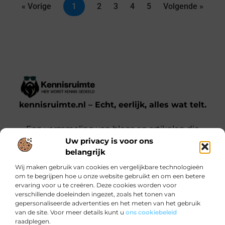
« Vorige
1
2
3
4
5
Volgende »
kennisruimte.nl – Echt, eerlijk, alles wat telt.
Een verzameling van blogs en artikelen die
Uw privacy is voor ons
een breed scala aan onderwerpen uit het
belangrijk
dagelijks leven behandelen.
Wij maken gebruik van cookies en vergelijkbare technologieën
om te begrijpen hoe u onze website gebruikt en om een betere
Onze informatie
ervaring voor u te creëren. Deze cookies worden voor
verschillende doeleinden ingezet, zoals het tonen van
Kwalitatieve backlinks: waarom jij ze nodig hebt voor SEO-succes
Verdien Geld met je Website: Zo Doe Je Dat Slim en Effectief
gepersonaliseerde advertenties en het meten van het gebruik
Bericht categorie
van de site. Voor meer details kunt u
ons cookiebeleid
raadplegen.