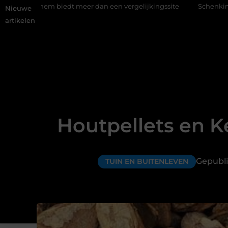
iedt meer dan een vergelijkingssite
Schenking aan een goed do
Nieuwe
artikelen
Houtpellets en K
Gepubli
TUIN EN BUITENLEVEN