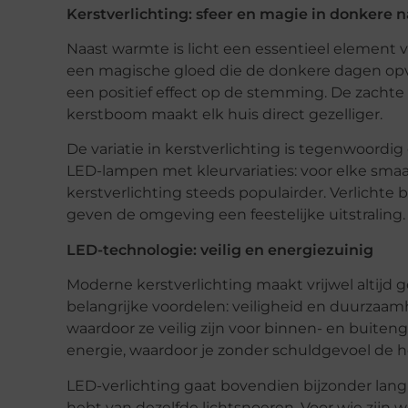
Kerstverlichting: sfeer en magie in donkere 
Naast warmte is licht een essentieel element v
een magische gloed die de donkere dagen opvrol
een positief effect op de stemming. De zachte g
kerstboom maakt elk huis direct gezelliger.
De variatie in kerstverlichting is tegenwoordi
LED-lampen met kleurvariaties: voor elke smaak 
kerstverlichting steeds populairder. Verlichte 
geven de omgeving een feestelijke uitstraling.
LED-technologie: veilig en energiezuinig
Moderne kerstverlichting maakt vrijwel altijd 
belangrijke voordelen: veiligheid en duurzaa
waardoor ze veilig zijn voor binnen- en buiten
energie, waardoor je zonder schuldgevoel de he
LED-verlichting gaat bovendien bijzonder lang
hebt van dezelfde lichtsnoeren. Voor wie zijn wo