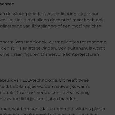
nachten
an de winterperiode. Kerstverlichting zorgt voor
ijkt. Het is niet alleen decoratief, maar heeft ook
linstering van lichtslingers of een mooi verlichte
g enorm. Van traditionele warme lichtjes tot moderne
en stijl is er iets te vinden. Ook buitenshuis wordt
bomen, raamfiguren of sfeervolle lichtprojectoren
gebruik van LED-technologie. Dit heeft twee
mheid. LED-lampjes worden nauwelijks warm,
gebruik. Daarnaast verbruiken ze zeer weinig
le avond lichtjes kunt laten branden.
 mee, wat betekent dat je meerdere winters plezier
ning of tuin uitgebreid wil versieren, is dat een