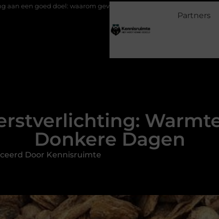
el: waarom geven belangrijk is en hoe het werkt
EMS suits en E
Partners
erstverlichting: Warmte
Donkere Dagen
ceerd Door Kennisruimte