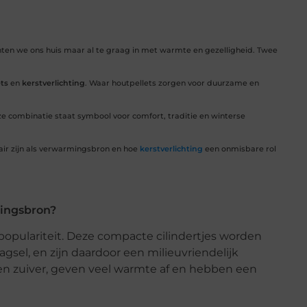
en we ons huis maar al te graag in met warmte en gezelligheid. Twee
ts
en
kerstverlichting
. Waar houtpellets zorgen voor duurzame en
eze combinatie staat symbool voor comfort, traditie en winterse
lair zijn als verwarmingsbron en hoe
kerstverlichting
een onmisbare rol
mingsbron?
populariteit. Deze compacte cilindertjes worden
sel, en zijn daardoor een milieuvriendelijk
nden zuiver, geven veel warmte af en hebben een