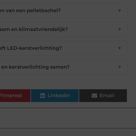
en van een pelletkachel?
▼
zaam en klimaatvriendelijk?
▼
ft LED-kerstverlichting?
▼
 en kerstverlichting samen?
▼
Pinterest
LinkedIn
Email