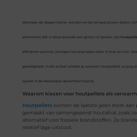
Wanneer de dagen korter worden en de temperaturen dalen, richt
elementen die in deze periode een grote rol spelen, zijn
houtpelle
efficiënte warmte, brengen kerstlampjes sfeer in huis en tuin. D
gezelligheid. In dit artikel ontdek je waarom houtpellets zo popu
speelt in de feestelijke decembermaand.
Waarom kiezen voor houtpellets als verwar
Houtpellets
winnen de laatste jaren sterk aan 
gemaakt van samengeperst houtafval, zoals zaag
alternatief voor fossiele brandstoffen. Ze bra
relatief lage uitstoot.