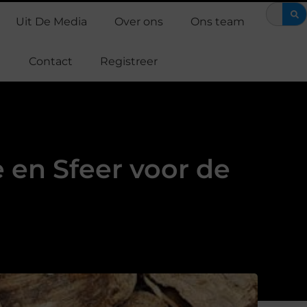
MS training: efficiënt werken aan je fitness
Waarom Support Casp
Uit De Media
Over ons
Ons team
Contact
Registreer
 en Sfeer voor de