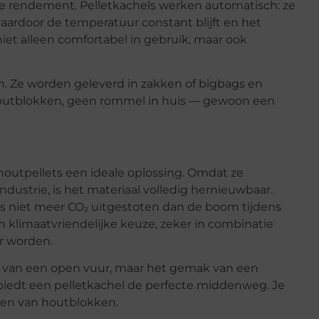
ge rendement. Pelletkachels werken automatisch: ze
waardoor de temperatuur constant blijft en het
iet alleen comfortabel in gebruik, maar ook
an. Ze worden geleverd in zakken of bigbags en
houtblokken, geen rommel in huis — gewoon een
houtpellets een ideale oplossing. Omdat ze
ustrie, is het materiaal volledig hernieuwbaar.
es niet meer CO₂ uitgestoten dan de boom tijdens
 klimaatvriendelijke keuze, zeker in combinatie
r worden.
d van een open vuur, maar het gemak van een
biedt een pelletkachel de perfecte middenweg. Je
len van houtblokken.