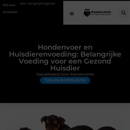
elijkingssite
Schenking aan een goed doel: waarom geven belangrijk 
Nieuwe
artikelen
Hondenvoer en
Huisdierenvoeding: Belangrijke
Voeding voor een Gezond
Huisdier
Gepubliceerd Door Kennisruimte
TUIN EN BUITENLEVEN