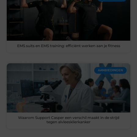
EMS suits en EMS training: efficiënt werken aan je fitness
AANBIEDINGEN
Waarom Support Casper een verschil maakt in de strijd
tegen alvleesklierkanker