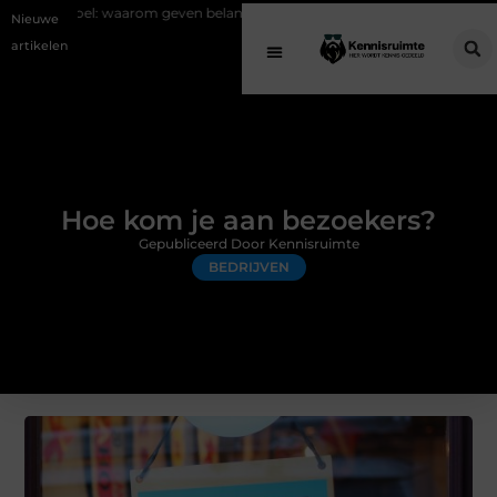
rom geven belangrijk is en hoe het werkt
EMS suits en EMS training: e
Nieuwe
artikelen
Hoe kom je aan bezoekers?
Gepubliceerd Door Kennisruimte
BEDRIJVEN