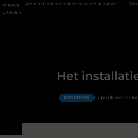
em biedt meer dan een vergelijkingssite
Schenking aan een goe
Nieuwe
artikelen
Het installati
Gepubliceerd Do
BEDRIJVEN