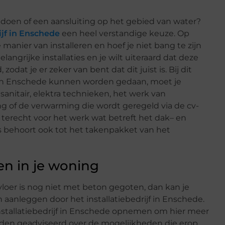
te doen of een aansluiting op het gebied van water?
ijf in Enschede
een heel verstandige keuze. Op
manier van installeren en hoef je niet bang te zijn
elangrijke installaties en je wilt uiteraard dat deze
odat je er zeker van bent dat dit juist is. Bij dit
rijf in Enschede kunnen worden gedaan, moet je
sanitair, elektra technieken, het werk van
g of de verwarming die wordt geregeld via de cv-
r terecht voor het werk wat betreft het dak– en
s behoort ook tot het takenpakket van het
n in je woning
loer is nog niet met beton gegoten, dan kan je
aanleggen door het installatiebedrijf in Enschede.
 installatiebedrijf in Enschede opnemen om hier meer
rden geadviseerd over de mogelijkheden die erop