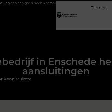
d doel: waarom geven belangrijk is en hoe het werkt
EMS suits
Partners
ebedrijf in Enschede he
aansluitingen
or Kennisruimte