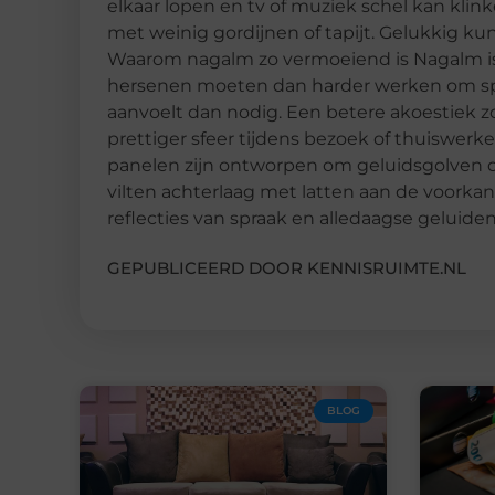
elkaar lopen en tv of muziek schel kan kli
met weinig gordijnen of tapijt. Gelukkig k
Waarom nagalm zo vermoeiend is Nagalm is 
hersenen moeten dan harder werken om sp
aanvoelt dan nodig. Een betere akoestiek z
prettiger sfeer tijdens bezoek of thuiswer
panelen zijn ontworpen om geluidsgolven de
vilten achterlaag met latten aan de voorkan
reflecties van spraak en alledaagse geluiden
GEPUBLICEERD DOOR KENNISRUIMTE.NL
BLOG