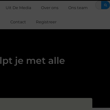
 en EMS training: efficiënt werken aan je fitness
Waarom Support 
Uit De Media
Over ons
Ons team
Contact
Registreer
lpt je met alle