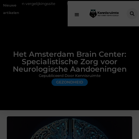
ijkingssite
Schenking aan een goed doel: waarom geven belangrijk i
Nieuwe
artikelen
Het Amsterdam Brain Center:
Specialistische Zorg voor
Neurologische Aandoeningen
Gepubliceerd Door Kennisruimte
GEZONDHEID