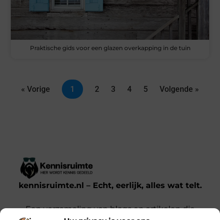
Praktische gids voor een glazen overkapping in de tuin
« Vorige
1
2
3
4
5
Volgende »
kennisruimte.nl – Echt, eerlijk, alles wat telt.
Een verzameling van blogs en artikelen die