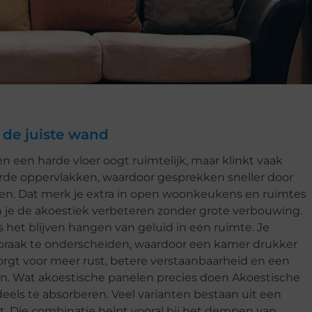
 de juiste wand
en een harde vloer oogt ruimtelijk, maar klinkt vaak
arde oppervlakken, waardoor gesprekken sneller door
nken. Dat merk je extra in open woonkeukens en ruimtes
un je de akoestiek verbeteren zonder grote verbouwing.
het blijven hangen van geluid in een ruimte. Je
raak te onderscheiden, waardoor een kamer drukker
orgt voor meer rust, betere verstaanbaarheid en een
ken. Wat akoestische panelen precies doen Akoestische
els te absorberen. Veel varianten bestaan uit een
t. Die combinatie helpt vooral bij het dempen van