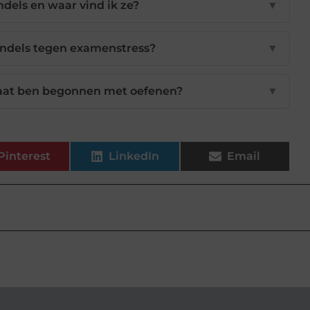
dels en waar vind ik ze?
▼
dels tegen examenstress?
▼
 laat ben begonnen met oefenen?
▼
Pinterest
LinkedIn
Email