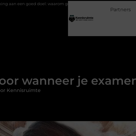
l: waarom geven belangrijk is en hoe het werkt
EMS suits en EM
Partners
voor wanneer je examen
or Kennisruimte