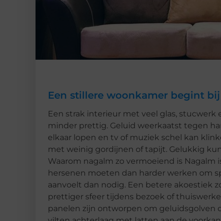
Een stillere woonkamer begint bij
Een strak interieur met veel glas, stucwerk 
minder prettig. Geluid weerkaatst tegen h
elkaar lopen en tv of muziek schel kan kli
met weinig gordijnen of tapijt. Gelukkig k
Waarom nagalm zo vermoeiend is Nagalm is 
hersenen moeten dan harder werken om sp
aanvoelt dan nodig. Een betere akoestiek z
prettiger sfeer tijdens bezoek of thuiswer
panelen zijn ontworpen om geluidsgolven de
vilten achterlaag met latten aan de voorkan