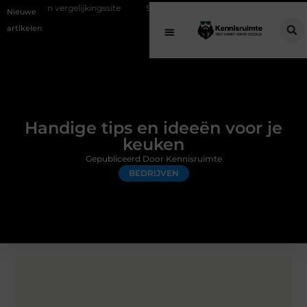
lijkingssite
Schenking aan een goed doel: waarom geven belangrijk i
Nieuwe
artikelen
Handige tips en ideeën voor je
keuken
Gepubliceerd Door Kennisruimte
BEDRIJVEN