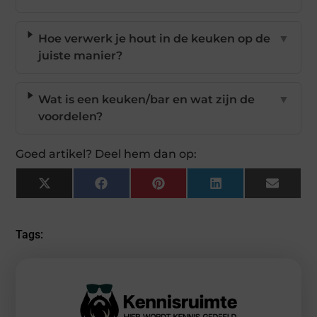
Hoe verwerk je hout in de keuken op de
▼
juiste manier?
Wat is een keuken/bar en wat zijn de
▼
voordelen?
Goed artikel? Deel hem dan op:
X
Facebook
Pinterest
LinkedIn
Email
(Twitter)
Tags: