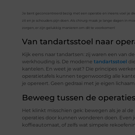
Je bent geconcentreerd bezig met een operatie en ineens voel je die 
zit en je schouders pijn doen. Als chirurg maak je lange dagen in mo
zorgen, er zijn gelukkig manieren om dit te voorkomen!
Van tandartsstoel naar opera
Kijk eens naar tandartsen: zij waren een van 
werkhouding is. De moderne
tandartsstoel
die
kantelen. En weet je wat? Die principes werk
operatietafels kunnen tegenwoordig alle kante
je opereert. Geen gedraai met je eigen lichaam 
Beweeg tussen de operaties
Het klinkt misschien gek: bewegen als je al de
operaties door kunnen wonderen doen. Even je
koffieautomaat, of zelfs wat simpele rekoefen