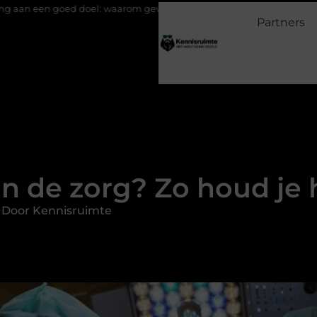
l: waarom geven belangrijk is en hoe het werkt
EMS suits en EM
Partners
in de zorg? Zo houd je h
 Door Kennisruimte