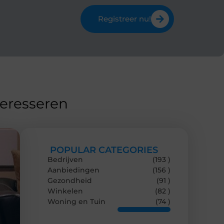
Registreer nu!
teresseren
POPULAR CATEGORIES
Bedrijven
(193 )
Aanbiedingen
(156 )
Gezondheid
(91 )
Winkelen
(82 )
Woning en Tuin
(74 )