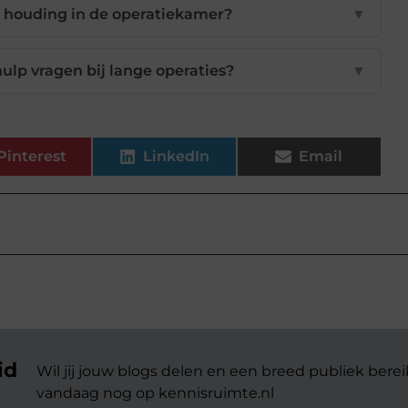
n houding in de operatiekamer?
▼
hulp vragen bij lange operaties?
▼
Pinterest
LinkedIn
Email
id
Wil jij jouw blogs delen en een breed publiek berei
vandaag nog op kennisruimte.nl