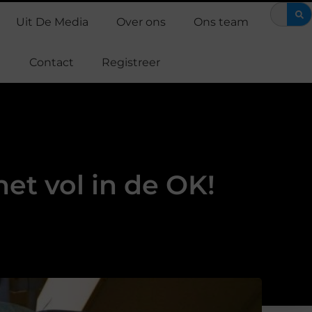
S training: efficiënt werken aan je fitness
Waarom Support Caspe
Uit De Media
Over ons
Ons team
Contact
Registreer
et vol in de OK!