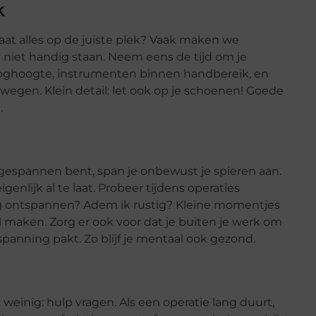
k
taat alles op de juiste plek? Vaak maken we
niet handig staan. Neem eens de tijd om je
 ooghoogte, instrumenten binnen handbereik, en
egen. Klein detail: let ook op je schoenen! Goede
.
 je gespannen bent, span je onbewust je spieren aan.
genlijk al te laat. Probeer tijdens operaties
og ontspannen? Adem ik rustig? Kleine momentjes
maken. Zorg er ook voor dat je buiten je werk om
panning pakt. Zo blijf je mentaal ook gezond.
weinig: hulp vragen. Als een operatie lang duurt,