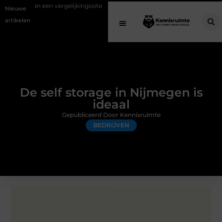
gelijkingssite
Schenking aan een goed doel: waarom geven belangrij
Nieuwe
artikelen
De self storage in Nijmegen is
ideaal
Gepubliceerd Door Kennisruimte
BEDRIJVEN