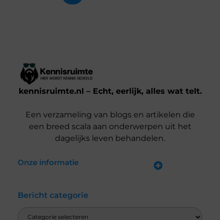
kennisruimte.nl – Echt, eerlijk, alles wat telt.
Een verzameling van blogs en artikelen die
een breed scala aan onderwerpen uit het
dagelijks leven behandelen.
Onze informatie
Kwalitatieve backlinks: waarom jij ze nodig hebt voor SEO-succes
Verdien Geld met je Website: Zo Doe Je Dat Slim en Effectief
Bericht categorie