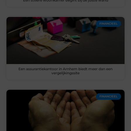
Een stillere woonkamer begint bij de juiste wand
FINANCIEEL
Een assurantiekantoor in Arnhem biedt meer dan een
vergelijkingssite
FINANCIEEL