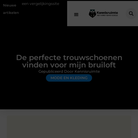
 vergelijkingssite
Schenking aan een goed doel: waarom geven belang
Nieuwe
artikelen
De perfecte trouwschoenen
vinden voor mijn bruiloft
Gepubliceerd Door Kennisruimte
MODE EN KLEDING