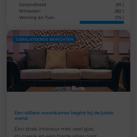
Gezondheid
(91 )
Winkelen
(82 )
Woning en Tuin
(74 )
GERELATEERDE BERICHTEN
Een stillere woonkamer begint bij de juiste
wand
Een strak interieur met veel glas,
stucwerk en een harde vloer oogt