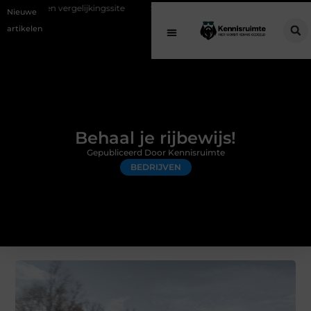
ijkingssite
Schenking aan een goed doel: waarom geven belangrijk i
Nieuwe
artikelen
Behaal je rijbewijs!
Gepubliceerd Door Kennisruimte
BEDRIJVEN