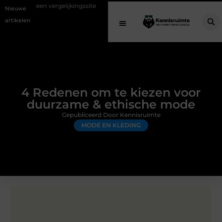
rgelijkingssite
Schenking aan een goed doel: waarom geven belangrij
Nieuwe
artikelen
4 Redenen om te kiezen voor
duurzame & ethische mode
Gepubliceerd Door Kennisruimte
MODE EN KLEDING