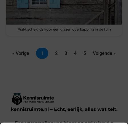
Praktische gids voor een glazen overkapping in de tuin
« Vorige
1
2
3
4
5
Volgende »
kennisruimte.nl – Echt, eerlijk, alles wat telt.
Een verzameling van blogs en artikelen die