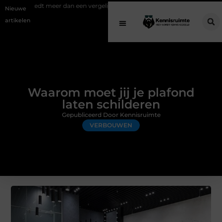
eer dan een vergelijkingssite
Schenking aan een goed doel: waarom g
Nieuwe
artikelen
Waarom moet jij je plafond
laten schilderen
Gepubliceerd Door Kennisruimte
VERBOUWEN