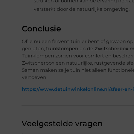
struiken of bomen kan de ervaring nog a
versterkt door de natuurlijke omgeving.
Conclusie
Of je nu een fervent tuinier bent of gewoon o
genieten,
tuinklompen
en de
Zwitscherbox m
Tuinklompen zorgen voor comfort en bescherm
Zwitscherbox een natuurlijke, rustgevende sfee
Samen maken ze je tuin niet alleen functione
vertoeven.
https://www.detuinwinkelonline.nl/sfeer-en-
Veelgestelde vragen