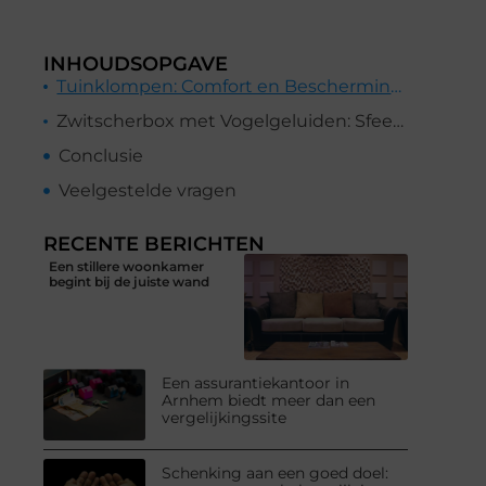
INHOUDSOPGAVE
Tuinklompen: Comfort en Bescherming voor je Voeten
Zwitscherbox met Vogelgeluiden: Sfeer en Ontspanning in je Tuin
Conclusie
Veelgestelde vragen
RECENTE BERICHTEN
Een stillere woonkamer
begint bij de juiste wand
Een assurantiekantoor in
Arnhem biedt meer dan een
vergelijkingssite
Schenking aan een goed doel: