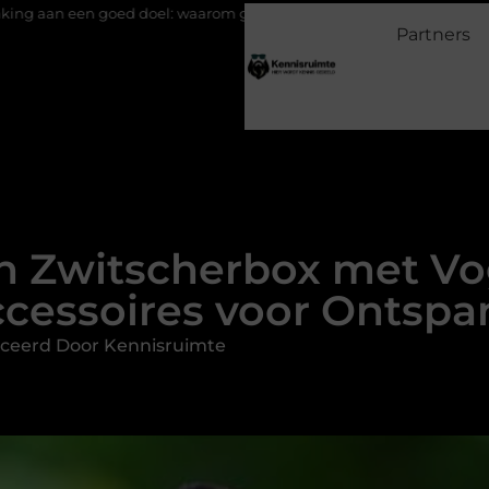
goed doel: waarom geven belangrijk is en hoe het werkt
EMS sui
Partners
 Zwitscherbox met Vo
ccessoires voor Ontsp
ceerd Door Kennisruimte