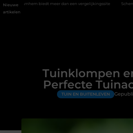
rnhem biedt meer dan een vergelijkingssite
Schenking aan een 
Nieuwe
artikelen
Tuinklompen en
Perfecte Tuina
Gepubli
TUIN EN BUITENLEVEN