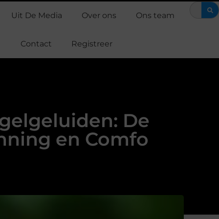
ts en EMS training: efficiënt werken aan je fitness
Waarom Suppor
Uit De Media
Over ons
Ons team
Contact
Registreer
gelgeluiden: De
anning en Comfo