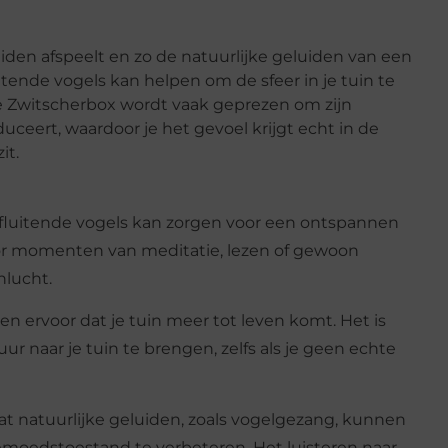
iden afspeelt en zo de natuurlijke geluiden van een
uitende vogels kan helpen om de sfeer in je tuin te
De Zwitscherbox wordt vaak geprezen om zijn
uceert, waardoor je het gevoel krijgt echt in de
it.
n fluitende vogels kan zorgen voor een ontspannen
l voor momenten van meditatie, lezen of gewoon
nlucht.
en ervoor dat je tuin meer tot leven komt. Het is
 naar je tuin te brengen, zelfs als je geen echte
at natuurlijke geluiden, zoals vogelgezang, kunnen
emoedstoestand te verbeteren. Het luisteren naar