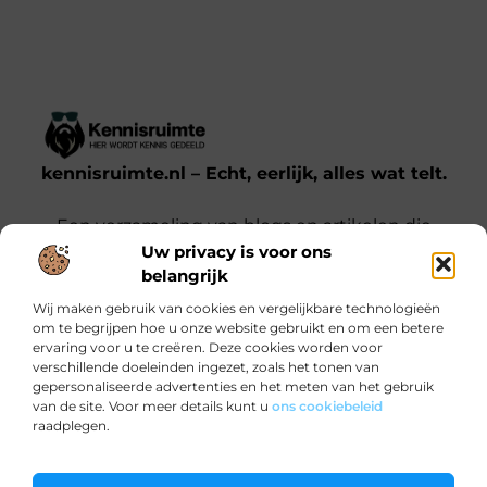
kennisruimte.nl – Echt, eerlijk, alles wat telt.
Een verzameling van blogs en artikelen die
Uw privacy is voor ons
een breed scala aan onderwerpen uit het
belangrijk
dagelijks leven behandelen.
Wij maken gebruik van cookies en vergelijkbare technologieën
om te begrijpen hoe u onze website gebruikt en om een betere
Onze informatie
ervaring voor u te creëren. Deze cookies worden voor
verschillende doeleinden ingezet, zoals het tonen van
Kwalitatieve backlinks: waarom jij ze nodig hebt voor SEO-succes
Verdien Geld met je Website: Zo Doe Je Dat Slim en Effectief
gepersonaliseerde advertenties en het meten van het gebruik
Bericht categorie
van de site. Voor meer details kunt u
ons cookiebeleid
raadplegen.