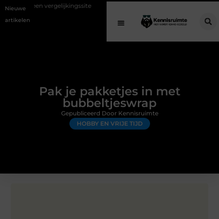
gelijkingssite
Schenking aan een goed doel: waarom geven belangrijk
Nieuwe
artikelen
Pak je pakketjes in met
bubbeltjeswrap
Gepubliceerd Door Kennisruimte
HOBBY EN VRIJE TIJD