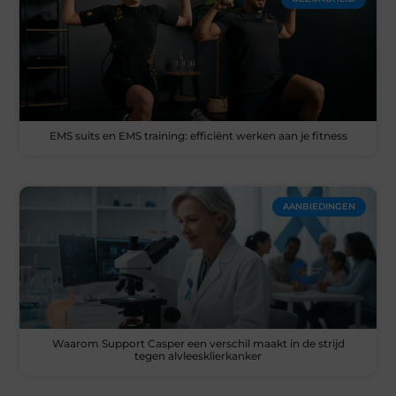
EMS suits en EMS training: efficiënt werken aan je fitness
AANBIEDINGEN
Waarom Support Casper een verschil maakt in de strijd
tegen alvleesklierkanker