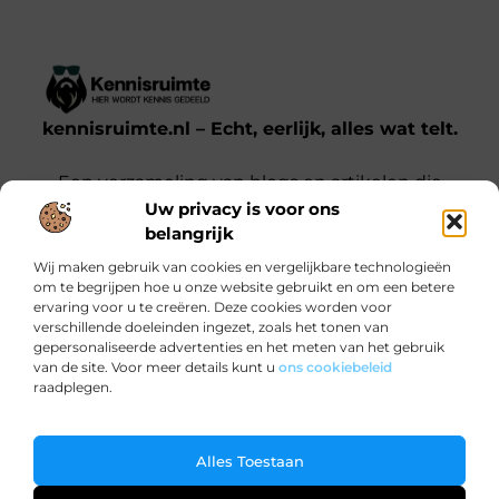
kennisruimte.nl – Echt, eerlijk, alles wat telt.
Een verzameling van blogs en artikelen die
Uw privacy is voor ons
een breed scala aan onderwerpen uit het
belangrijk
dagelijks leven behandelen.
Wij maken gebruik van cookies en vergelijkbare technologieën
om te begrijpen hoe u onze website gebruikt en om een betere
Onze informatie
ervaring voor u te creëren. Deze cookies worden voor
verschillende doeleinden ingezet, zoals het tonen van
Kwalitatieve backlinks: waarom jij ze nodig hebt voor SEO-succes
Verdien Geld met je Website: Zo Doe Je Dat Slim en Effectief
gepersonaliseerde advertenties en het meten van het gebruik
Bericht categorie
van de site. Voor meer details kunt u
ons cookiebeleid
raadplegen.
Ga Naar Bo
Alles Toestaan