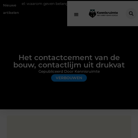
rom geven belangrijk is en hoe het werkt
EMS suits en EMS training: e
Nieuwe
artikelen
Het contactcement van de
bouw, contactlijm uit drukvat
Gepubliceerd Door Kennisruimte
VERBOUWEN