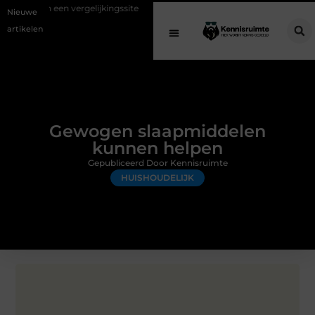
ergelijkingssite
Schenking aan een goed doel: waarom geven belangri
Nieuwe
artikelen
Gewogen slaapmiddelen
kunnen helpen
Gepubliceerd Door Kennisruimte
HUISHOUDELIJK