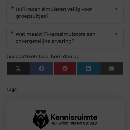
Is F1-racen simuleren veilig voor
▼
groepsuitjes?
Wat maakt F1-racesimulators een
▼
onvergetelijke ervaring?
Goed artikel? Deel hem dan op:
X
Facebook
Pinterest
LinkedIn
Email
(Twitter)
Tags: