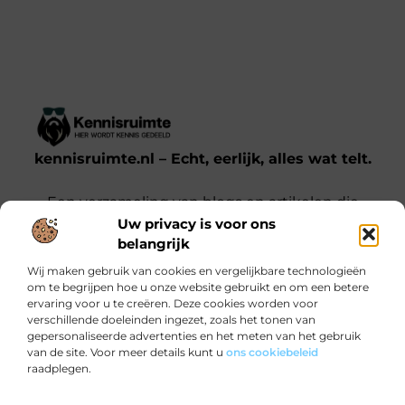
kennisruimte.nl – Echt, eerlijk, alles wat telt.
Een verzameling van blogs en artikelen die
Uw privacy is voor ons
een breed scala aan onderwerpen uit het
belangrijk
dagelijks leven behandelen.
Wij maken gebruik van cookies en vergelijkbare technologieën
om te begrijpen hoe u onze website gebruikt en om een betere
Onze informatie
ervaring voor u te creëren. Deze cookies worden voor
verschillende doeleinden ingezet, zoals het tonen van
Kwalitatieve backlinks: waarom jij ze nodig hebt voor SEO-succes
Verdien Geld met je Website: Zo Doe Je Dat Slim en Effectief
gepersonaliseerde advertenties en het meten van het gebruik
Bericht categorie
van de site. Voor meer details kunt u
ons cookiebeleid
raadplegen.