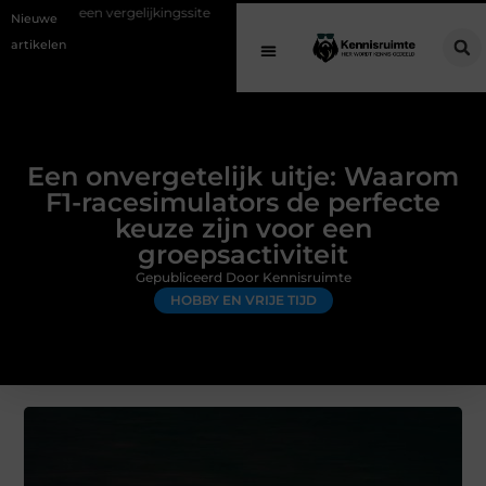
gelijkingssite
Schenking aan een goed doel: waarom geven belangrij
Nieuwe
artikelen
Een onvergetelijk uitje: Waarom
F1-racesimulators de perfecte
keuze zijn voor een
groepsactiviteit
Gepubliceerd Door Kennisruimte
HOBBY EN VRIJE TIJD