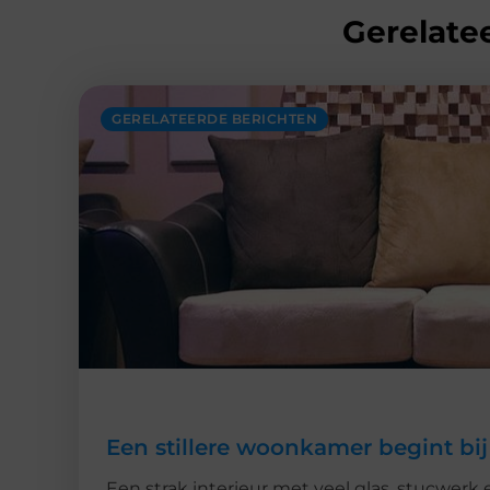
Gerelatee
GERELATEERDE BERICHTEN
Een stillere woonkamer begint bij
Een strak interieur met veel glas, stucwerk 