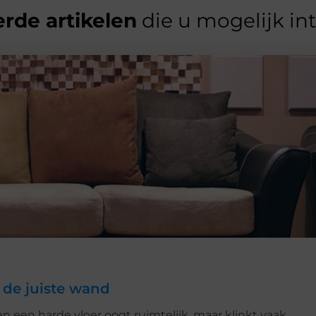
rde artikelen
die u mogelijk in
 de juiste wand
en een harde vloer oogt ruimtelijk, maar klinkt vaak