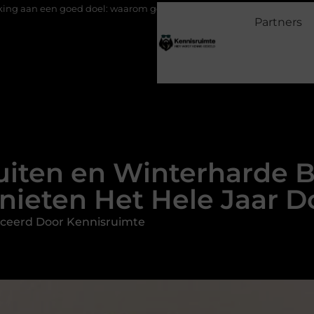
 doel: waarom geven belangrijk is en hoe het werkt
EMS suits 
Partners
iten en Winterharde 
nieten Het Hele Jaar D
ceerd Door Kennisruimte