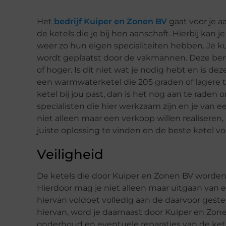
Het
bedrijf Kuiper en Zonen BV
gaat voor je a
de ketels die je bij hen aanschaft. Hierbij kan 
weer zo hun eigen specialiteiten hebben. Je k
wordt geplaatst door de vakmannen. Deze ber
of hoger. Is dit niet wat je nodig hebt en is 
een warmwaterketel die 205 graden of lagere t
ketel bij jou past, dan is het nog aan te raden 
specialisten die hier werkzaam zijn en je van 
niet alleen maar een verkoop willen realiser
juiste oplossing te vinden en de beste ketel v
Veiligheid
De ketels die door Kuiper en Zonen BV worden 
Hierdoor mag je niet alleen maar uitgaan van e
hiervan voldoet volledig aan de daarvoor gestel
hiervan, word je daarnaast door Kuiper en Zon
onderhoud en eventuele reparaties van de ketel