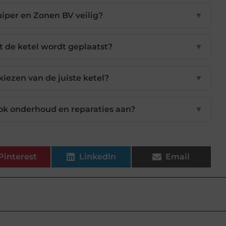
uiper en Zonen BV veilig?
▼
t de ketel wordt geplaatst?
▼
 kiezen van de juiste ketel?
▼
ok onderhoud en reparaties aan?
▼
Pinterest
LinkedIn
Email