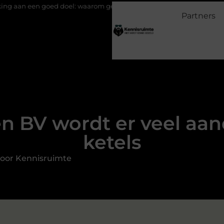
doel: waarom geven belangrijk is en hoe het werkt
EMS suits e
Partners
en BV wordt er veel aa
ketels
oor Kennisruimte