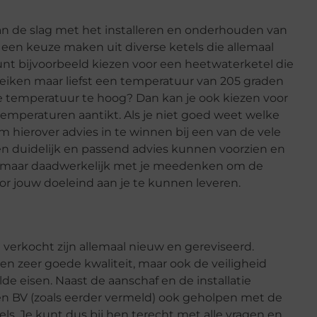
an de slag met het installeren en onderhouden van
je een keuze maken uit diverse ketels die allemaal
unt bijvoorbeeld kiezen voor een heetwaterketel die
eiken maar liefst een temperatuur van 205 graden
deze temperatuur te hoog? Dan kan je ook kiezen voor
emperaturen aantikt. Als je niet goed weet welke
om hierover advies in te winnen bij een van de vele
een duidelijk en passend advies kunnen voorzien en
en, maar daadwerkelijk met je meedenken om de
oor jouw doeleind aan je te kunnen leveren.
verkocht zijn allemaal nieuw en gereviseerd.
en zeer goede kwaliteit, maar ook de veiligheid
de eisen. Naast de aanschaf en de installatie
en BV (zoals eerder vermeld) ook geholpen met de
s. Je kunt dus bij hen terecht met alle vragen en