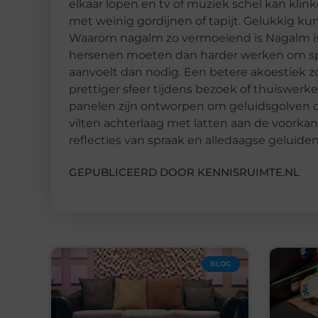
elkaar lopen en tv of muziek schel kan kli
met weinig gordijnen of tapijt. Gelukkig k
Waarom nagalm zo vermoeiend is Nagalm is 
hersenen moeten dan harder werken om sp
aanvoelt dan nodig. Een betere akoestiek z
prettiger sfeer tijdens bezoek of thuiswer
panelen zijn ontworpen om geluidsgolven de
vilten achterlaag met latten aan de voorkan
reflecties van spraak en alledaagse geluiden
GEPUBLICEERD DOOR KENNISRUIMTE.NL
BLOG