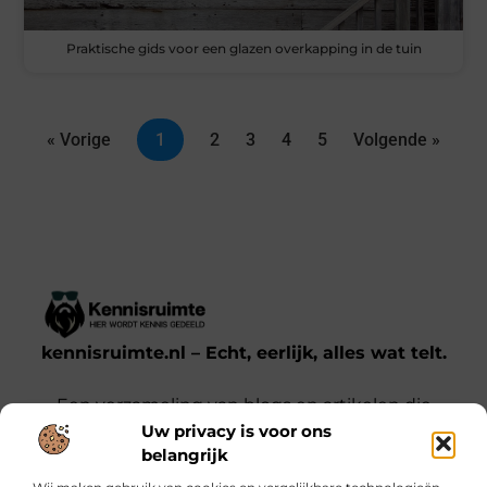
Praktische gids voor een glazen overkapping in de tuin
« Vorige
1
2
3
4
5
Volgende »
kennisruimte.nl – Echt, eerlijk, alles wat telt.
Een verzameling van blogs en artikelen die
Uw privacy is voor ons
een breed scala aan onderwerpen uit het
belangrijk
dagelijks leven behandelen.