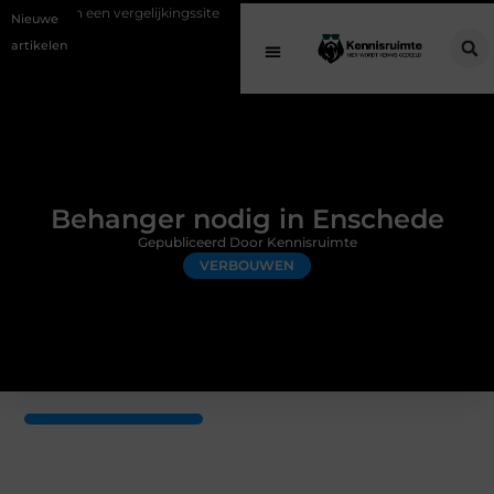
vergelijkingssite
Schenking aan een goed doel: waarom geven belangr
Nieuwe
artikelen
Behanger nodig in Enschede
Gepubliceerd Door Kennisruimte
VERBOUWEN