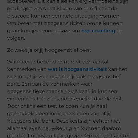
accepteren. Dit kan alles kan erg vermoeiend zijn
en dingen zoals het kijken van een film in de
bioscoop kunnen een he
le uitdaging vormen.
Om beter met hoogsensitiviteit om te kunnen
gaan kun je ervoor kiezen om
hsp coaching
te
volgen.
Zo weet je of jij hoogsensitief bent
Wanneer je bekend bent met een aan
tal
kenmerken van
wat is hoogsensitiviteit
kan het
zo zijn dat je vermoed dat jij ook hoogsensitief
bent. Een van de kenmerken waar
hoogsensitieve mensen zich vaak in kunnen
vind
en is dat ze zich anders voelen dan de rest.
Door online een test te doen kun je heel
gemakkelijk een indicatie krijgen van of jij
hoogsensitief bent. Deze tests zijn echter niet
allemaal even nauwkeurig en kunnen daarom
geen definitieve uitslag geven. Om
er echt achter