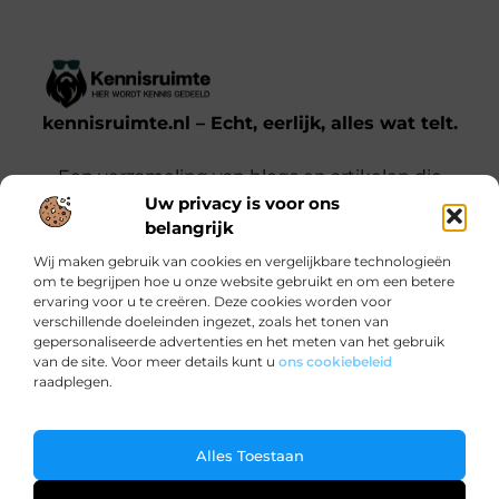
kennisruimte.nl – Echt, eerlijk, alles wat telt.
Een verzameling van blogs en artikelen die
Uw privacy is voor ons
een breed scala aan onderwerpen uit het
belangrijk
dagelijks leven behandelen.
Wij maken gebruik van cookies en vergelijkbare technologieën
om te begrijpen hoe u onze website gebruikt en om een betere
Onze informatie
ervaring voor u te creëren. Deze cookies worden voor
verschillende doeleinden ingezet, zoals het tonen van
Kwalitatieve backlinks: waarom jij ze nodig hebt voor SEO-succes
Verdien Geld met je Website: Zo Doe Je Dat Slim en Effectief
gepersonaliseerde advertenties en het meten van het gebruik
Bericht categorie
van de site. Voor meer details kunt u
ons cookiebeleid
raadplegen.
Ga Naar Bo
Alles Toestaan