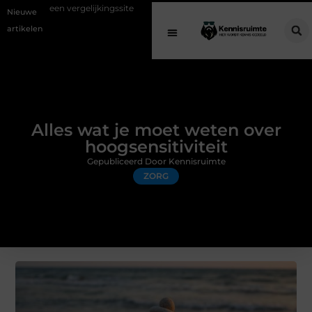
elijkingssite
Schenking aan een goed doel: waarom geven belangrijk
Nieuwe
artikelen
Alles wat je moet weten over
hoogsensitiviteit
Gepubliceerd Door Kennisruimte
ZORG