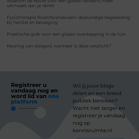
Waarom de keuze voor een goede tandarts meer
uitmaakt dan je denkt
Fysiotherapie Roelofarendsveen: deskundige begeleiding
bij herstel en beweging
Praktische gids voor een glazen overkapping in de tuin
Keuring van steigers: wanneer is deze verplicht?
Registreer u
Wil jij jouw blogs
vandaag nog en
delen en een breed
word lid van
ons
publiek bereiken?
platform
Wacht niet langer en
registreer je vandaag
nog op
kennisruimte.nl